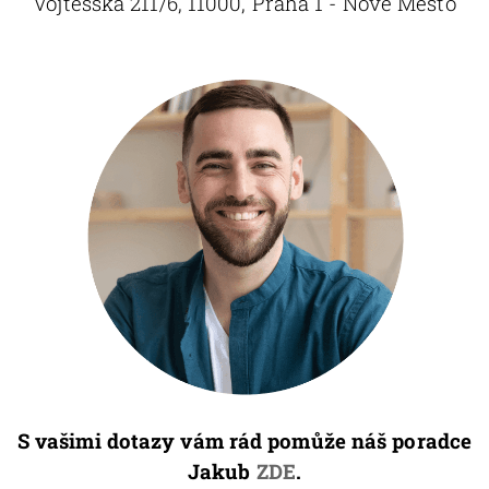
Vojtěšská 211/6, 11000, Praha 1 - Nové Město
S vašimi dotazy vám rád pomůže náš poradce
Jakub
ZDE
.