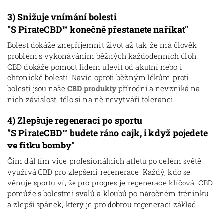
3)
Snižuje vnímání bolesti
"S PirateCBD
™ konečně přestanete naříkat"
Bolest dokáže znepříjemnit život až tak, že má člověk
problém s vykonáváním běžných každodenních úloh.
CBD dokáže pomoct lidem ulevit od akutní nebo i
chronické bolesti. Navíc oproti běžným lékům proti
bolesti jsou naše
CBD produkty
přírodní a nevzniká na
nich závislost, tělo si na ně nevytváří toleranci.
4)
Zlepšuje regeneraci po sportu
"
S PirateCBD
™ budete ráno cajk, i když pojedete
ve fitku bomby"
Čím dál tím více profesionálních atletů po celém světě
využívá CBD pro zlepšení regenerace. Každý, kdo se
věnuje sportu ví, že pro progres je regenerace klíčová. CBD
pomůže s bolestmi svalů a kloubů po náročném tréninku
a zlepší spánek, který je pro dobrou regeneraci základ.