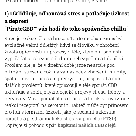
užívání pomoct dosáhnout lepší kvality života?
1)
Uklidňuje, odbourává stres a potlačuje úzkost
a depresi
"PirateCBD
™ vás hodí do toho správného chillu"
Stres je reakce těla na hrozbu. Tento mechanizmus byl
evolučně velmi důležitý, když se člověku v ohrožení
života upřednostnili procesy v těle, které mu pomohli
vypořádat se s bezprostředním nebezpečím a tak přežít.
Problém ale je, že v dnešní době jsme neustále pod
mírným stresem, což má za následek zhoršení imunity,
špatné trávení, neustálé přemýšlení, nespavost a řadu
dalších problémů, které způsobují v těle spoušť. CBD
uklidňuje a snižuje fyziologické projevy stresu, trémy a
nervozity. Může pomáhat i s depresí a to tak, že ovlivňuje
reakci receptorů na serotonin. Taktéž může být přínosem
pro lidi s formami úzkostí jako je sociální úzkostná
porucha a posttraumatická stresová porucha (PTSD).
Dopřejte si pohodu s pár
kapkami našich CBD olejů
.