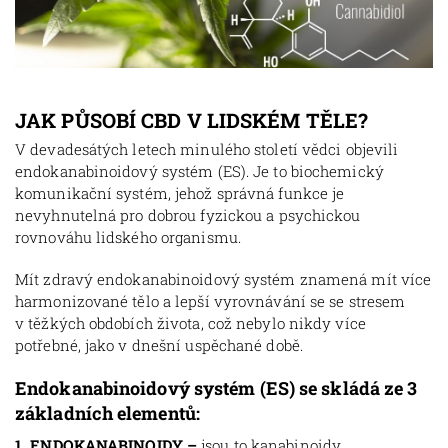
JAK PŮSOBÍ CBD V LIDSKÉM TĚLE?
V devadesátých letech minulého století vědci objevili
endokanabinoidový systém (ES). Je to biochemický
komunikační systém, jehož správná funkce je
nevyhnutelná pro dobrou fyzickou a psychickou
rovnováhu lidského organismu.
Mít zdravý endokanabinoidový systém znamená mít více
harmonizované tělo a lepší vyrovnávání se se stresem
v těžkých obdobích života, což nebylo nikdy více
potřebné, jako v dnešní uspěchané době.
Endokanabinoidový systém (ES) se skládá ze 3
základních elementů:
1. ENDOKANABINOIDY –
jsou to kanabinoidy,