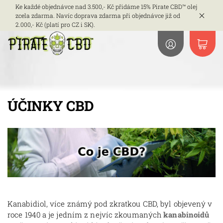
Ke každé objednávce nad 3.500,- Kč přidáme 15% Pirate CBD™ olej
zcela zdarma. Navíc doprava zdarma při objednávce již od
2.000,- Kč (platí pro CZ i SK).
ÚČINKY CBD
Kanabidiol, více známý pod zkratkou CBD, byl objevený v
roce 1940 a je jedním z nejvíc zkoumaných
kanabinoidů