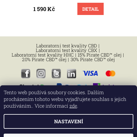
1 590 Kč
DETAIL
Laboratorní test kvality CBD
|
Laboratorní test kvality CBX
|
Laboratorní test kvality HHC
|
15% Pirate CBD™ olej
|
20% Pirate CBD™ olej
|
30% Pirate CBD™ olej
Tento web používá soubory cookies. Dalším
procházením tohoto webu vyjadřujete souhlas s jejich
používáním.. Více informací
zde
.
NASTAVENÍ
2026 © PirateCBD.cz - CBD & HHC oleje v laboratorní kvalitě z
USA od Pirate CBD™, všechna práva vyhrazena