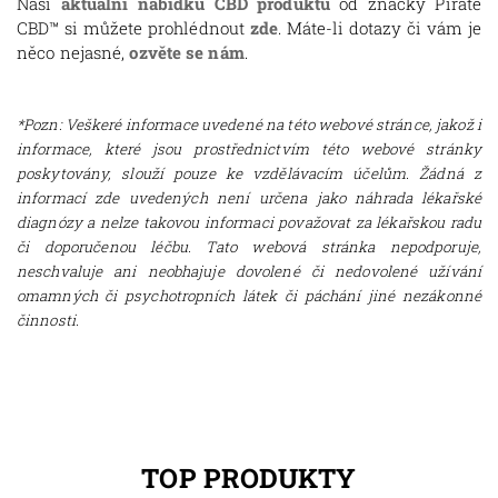
Naši
aktuální nabídku CBD produktů
od značky Pirate
CBD
™
si můžete prohlédnout
zde
. Máte-li dotazy či vám je
něco nejasné,
ozvěte se nám
.
*Pozn: Veškeré informace uvedené na této webové stránce, jakož i
informace, které jsou prostřednictvím této webové stránky
poskytovány, slouží pouze ke vzdělávacím účelům. Žádná z
informací zde uvedených není určena jako náhrada lékařské
diagnózy a nelze takovou informaci považovat za lékařskou radu
či doporučenou léčbu. Tato webová stránka nepodporuje,
neschvaluje ani neobhajuje dovolené či nedovolené užívání
omamných či psychotropních látek či páchání jiné nezákonné
činnosti.
TOP PRODUKTY