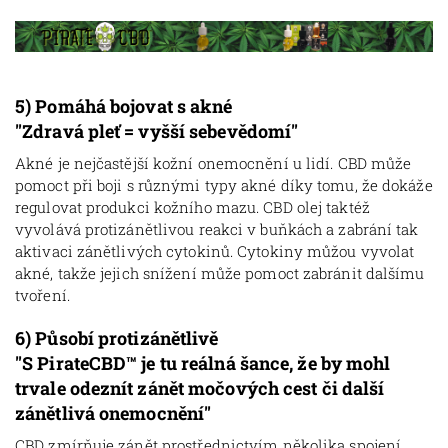
5)
Pomáhá bojovat s akné
"Zdravá pleť = vyšší sebevědomí"
Akné je nejčastější kožní onemocnění u lidí. CBD může
pomoct při boji s různými typy akné díky tomu, že dokáže
regulovat produkci kožního mazu. CBD olej taktéž
vyvolává protizánětlivou reakci v buňkách a zabrání tak
aktivaci zánětlivých cytokinů. Cytokiny můžou vyvolat
akné, takže jejich snížení může pomoct zabránit dalšímu
tvoření.
6)
Působí protizánětlivě
"S PirateCBD™ je tu reálná šance, že by mohl
trvale odeznít zánět močových cest či další
zánětlivá onemocnění"
CBD zmírňuje zánět prostřednictvím několika spojení