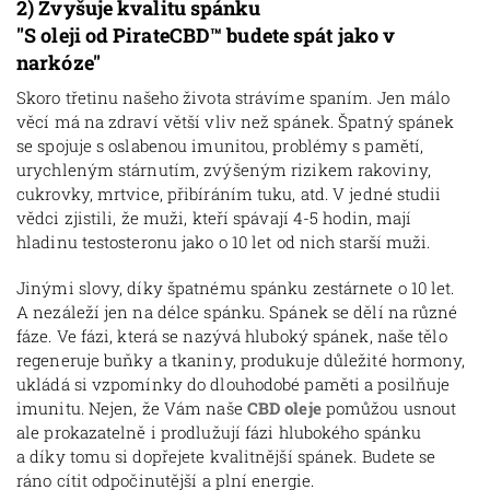
2)
Zvyšuje kvalitu spánku
"S oleji od PirateCBD
™ budete spát jako v
narkóze"
Skoro třetinu našeho života strávíme spaním. Jen málo
věcí má na zdraví větší vliv než spánek. Špatný spánek
se spojuje s oslabenou imunitou, problémy s pamětí,
urychleným stárnutím, zvýšeným rizikem rakoviny,
cukrovky, mrtvice, přibíráním tuku, atd. V jedné studii
vědci zjistili, že muži, kteří spávají 4-5 hodin, mají
hladinu testosteronu jako o 10 let od nich starší muži.
Jinými slovy, díky špatnému spánku zestárnete o 10 let.
A nezáleží jen na délce spánku. Spánek se dělí na různé
fáze. Ve fázi, která se nazývá hluboký spánek, naše tělo
regeneruje buňky a tkaniny, produkuje důležité hormony,
ukládá si vzpomínky do dlouhodobé paměti a posilňuje
imunitu. Nejen, že Vám naše
CBD oleje
pomůžou usnout
ale prokazatelně i prodlužují fázi hlubokého spánku
a díky tomu si dopřejete kvalitnější spánek. Budete se
ráno cítit odpočinutější a plní energie.