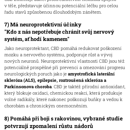
v těle, představuje účinnou potenciální léčbu pro celou
řadu stavů způsobenou dlouhodobým zánětem.
7)
Má neuroprotektivní účinky
"Kdo z nás nepotřebuje chránit svůj nervový
systém, ať hodí kamenem"
Jako neuroprotektant, CBD pomáhá redukovat poškození
mozku a nervového systému, podporuje růst a vývoj
nových neuronů. Neuroprotektivní vlastnosti CBD jsou též
potenciálně prospěšné při prevenci a omezování progresu
neurologických poruch jako je
amyotrofická laterální
skleróza (ALS), epilepsie, roztroušená skleróza a
Parkinsonova choroba
. CBD je taktéž přírodní antioxidant,
který blokuje oxidaci, chemickou reakci, která produkuje
volné radikály, které nakonec poškozují buňky a vedou k
chorobám a chronickým onemocněním.
ybrané studie
8)
Pomáhá při boji s rakovinou, v
potvrzují zpomalení růstu nádorů