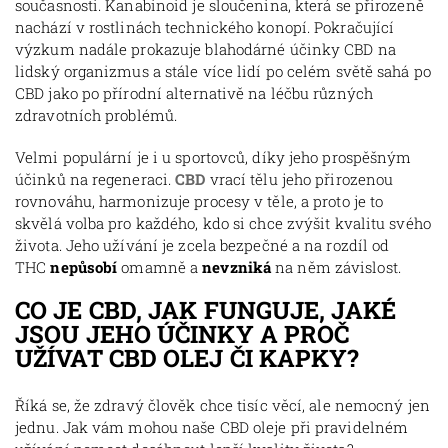
současnosti. Kanabinoid je sloučenina, která se přirozeně
nachází v rostlinách technického konopí. Pokračující
výzkum nadále prokazuje blahodárné účinky CBD na
lidský organizmus a stále více lidí po celém světě sahá po
CBD jako po přírodní alternativě na léčbu různých
zdravotních problémů.
Velmi populární je i u sportovců, díky jeho prospěšným
účinků na regeneraci.
CBD
vrací tělu jeho přirozenou
rovnováhu, harmonizuje procesy v těle, a proto je to
skvělá volba pro každého, kdo si chce zvýšit kvalitu svého
života. Jeho užívání je zcela bezpečné a na rozdíl od
THC
nepůsobí
omamně a
nevzniká
na něm závislost.
CO JE CBD, JAK FUNGUJE, JAKÉ
JSOU JEHO ÚČINKY A PROČ
UŽÍVAT
CBD OLEJ ČI KAPKY
?
Říká se, že zdravý člověk chce tisíc věcí, ale nemocný jen
jednu. Jak vám mohou naše CBD oleje při pravidelném