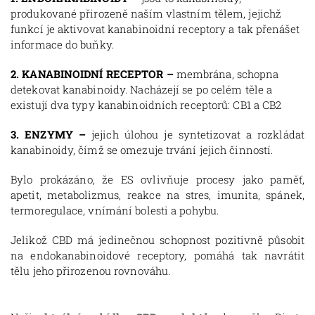
produkované přirozeně naším vlastním tělem, jejichž
funkcí je aktivovat kanabinoidní receptory a tak přenášet
informace do buňky.
2. KANABINOIDNÍ RECEPTOR –
membrána, schopna
detekovat kanabinoidy. Nacházejí se po celém těle a
existují dva typy kanabinoidních receptorů: CB1 a CB2
3. ENZYMY –
jejich úlohou je syntetizovat a rozkládat
kanabinoidy, čímž se omezuje trvání jejich činností.
Bylo prokázáno, že ES ovlivňuje procesy jako paměť,
apetit, metabolizmus, reakce na stres, imunita, spánek,
termoregulace, vnímání bolesti a pohybu.
Jelikož CBD má jedinečnou schopnost pozitivně působit
na endokanabinoidové receptory, pomáhá tak navrátit
tělu jeho přirozenou rovnováhu.