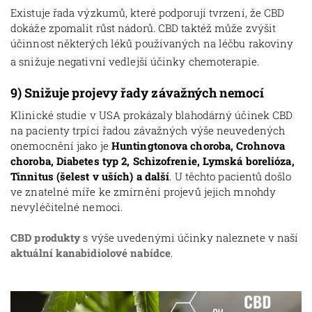
Existuje řada výzkumů, které podporují tvrzení, že CBD
dokáže zpomalit růst nádorů. CBD taktéž může zvýšit
účinnost některých léků používaných na léčbu rakoviny
a snižuje negativní vedlejší účinky chemoterapie.
9)
Snižuje projevy řady závažných nemocí
Klinické studie v USA prokázaly blahodárný účinek CBD
na pacienty trpící řadou závažných výše neuvedených
onemocnění jako je
Huntingtonova choroba, Crohnova
choroba, Diabetes typ 2, Schizofrenie, Lymská borelióza,
Tinnitus (šelest v uších)
a další
. U těchto pacientů došlo
ve znatelné míře ke zmírnění projevů jejich mnohdy
nevyléčitelné nemoci.
CBD produkty
s výše uvedenými účinky naleznete v naší
aktuální kanabidiolové nabídce
.