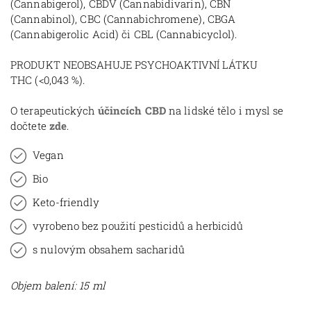
(Cannabigerol), CBDV (
Cannabidivarin),
CBN
(Cannabinol),
CBC (Cannabichromene),
CBGA
(Cannabigerolic Acid) či
CBL (Cannabicyclol).
PRODUKT NEOBSAHUJE PSYCHOAKTIVNÍ LÁTKU
THC
(<0,043 %).
O terapeutických
účincích CBD
na lidské tělo i mysl se
dočtete
zde
.
Vegan
Bio
Keto-friendly
vyrobeno bez použití pesticidů a herbicidů
s nulovým obsahem sacharidů
Objem balení: 15 ml