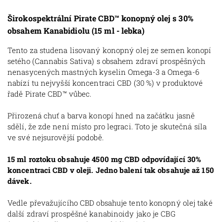
Širokospektrální
Pirate CBD™ konopný olej s
30%
obsahem Kanabidiolu (15 ml - lebka)
Tento za studena lisovaný konopný olej ze semen konopí
setého (Cannabis Sativa) s obsahem zdraví prospěšných
nenasycených mastných kyselin
Omega-3 a Omega-6
nabízí tu nejvyšší koncentraci CBD (30 %)
v produktové
řadě Pirate CBD
™ vůbec.
Přirozená chuť a barva konopí hned na začátku jasně
sdělí, že zde není místo pro legraci.
Toto je skutečná síla
ve své nejsurovější podobě.
15 ml roztoku obsahuje 4500 mg CBD odpovídající 30%
koncentraci CBD v oleji. Jedno balení tak obsahuje až 150
dávek.
Vedle převažujícího CBD obsahuje tento konopný olej také
další zdraví prospěšné kanabinoidy jako je CBG