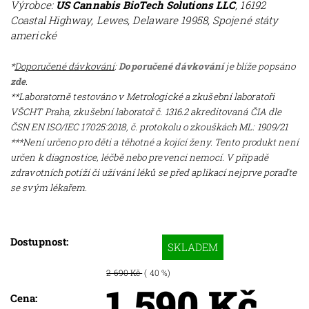
Výrobce
:
US Cannabis BioTech Solutions LLC
, 16192
Coastal Highway, Lewes, Delaware 19958, Spojené státy
americké
*
Doporučené dávkování
:
Doporučené dávkování
je blíže popsáno
zde
.
**
Laboratorně testováno v Metrologické a zkušební laboratoři
VŠCHT Praha, zkušební laboratoř č. 1316.2 akreditovaná ČIA dle
ČSN EN ISO/IEC 17025:2018, č. protokolu o zkouškách ML: 1909/21
***Není určeno pro děti a těhotné a kojící ženy. Tento produkt není
určen k diagnostice, léčbě nebo prevenci nemocí. V případě
zdravotních potíží či užívání léků se před aplikací nejprve poraďte
se svým lékařem.
Dostupnost:
SKLADEM
2 690 Kč
( 40 %)
1 590 Kč
Cena: