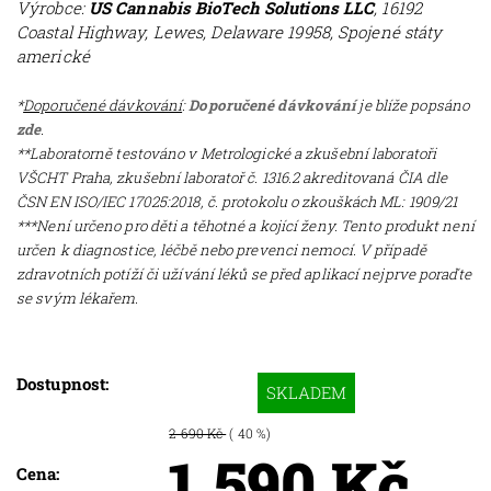
Výrobce
:
US Cannabis BioTech Solutions LLC
, 16192
Coastal Highway, Lewes, Delaware 19958, Spojené státy
americké
*
Doporučené dávkování
:
Doporučené dávkování
je blíže popsáno
zde
.
**
Laboratorně testováno v Metrologické a zkušební laboratoři
VŠCHT Praha, zkušební laboratoř č. 1316.2 akreditovaná ČIA dle
ČSN EN ISO/IEC 17025:2018, č. protokolu o zkouškách ML: 1909/21
***Není určeno pro děti a těhotné a kojící ženy. Tento produkt není
určen k diagnostice, léčbě nebo prevenci nemocí. V případě
zdravotních potíží či užívání léků se před aplikací nejprve poraďte
se svým lékařem.
Dostupnost:
SKLADEM
2 690 Kč
( 40 %)
1 590 Kč
Cena: