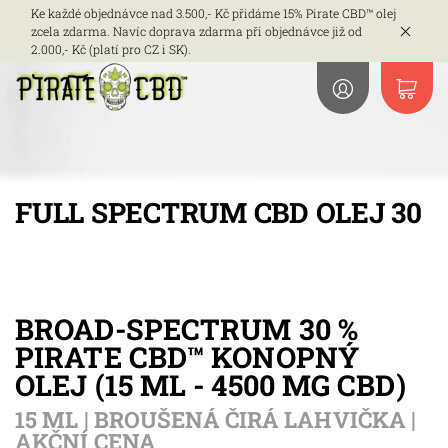
Ke každé objednávce nad 3.500,- Kč přidáme 15% Pirate CBD™ olej
zcela zdarma. Navíc doprava zdarma při objednávce již od
2.000,- Kč (platí pro CZ i SK).
FULL SPECTRUM CBD OLEJ 30
BROAD-SPECTRUM 30 %
PIRATE CBD™ KONOPNÝ
OLEJ (15 ML - 4500 MG CBD)
15 ML | BROUŠENÁ ČIRÁ LAHVIČKA |
AKČNÍ CENA