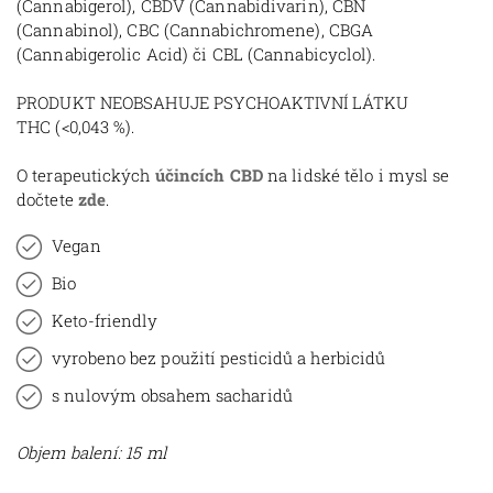
(Cannabigerol), CBDV (
Cannabidivarin),
CBN
(Cannabinol),
CBC (Cannabichromene),
CBGA
(Cannabigerolic Acid) či
CBL (Cannabicyclol).
PRODUKT NEOBSAHUJE PSYCHOAKTIVNÍ LÁTKU
THC
(<0,043 %).
O terapeutických
účincích CBD
na lidské tělo i mysl se
dočtete
zde
.
Vegan
Bio
Keto-friendly
vyrobeno bez použití pesticidů a herbicidů
s nulovým obsahem sacharidů
Objem balení: 15 ml