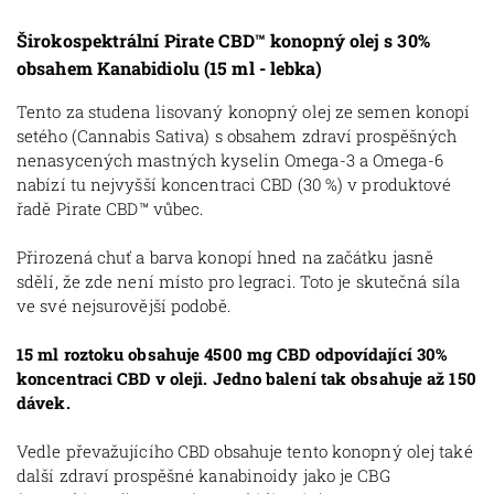
Širokospektrální
Pirate CBD™ konopný olej s
30%
obsahem Kanabidiolu (15 ml - lebka)
Tento za studena lisovaný konopný olej ze semen konopí
setého (Cannabis Sativa) s obsahem zdraví prospěšných
nenasycených mastných kyselin
Omega-3 a Omega-6
nabízí tu nejvyšší koncentraci CBD (30 %)
v produktové
řadě Pirate CBD
™ vůbec.
Přirozená chuť a barva konopí hned na začátku jasně
sdělí, že zde není místo pro legraci.
Toto je skutečná síla
ve své nejsurovější podobě.
15 ml roztoku obsahuje 4500 mg CBD odpovídající 30%
koncentraci CBD v oleji. Jedno balení tak obsahuje až 150
dávek.
Vedle převažujícího CBD obsahuje tento konopný olej také
další zdraví prospěšné kanabinoidy jako je CBG