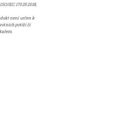
 ISO/IEC 17025:2018,
odukt není určen k
otních potíží či
ékařem.