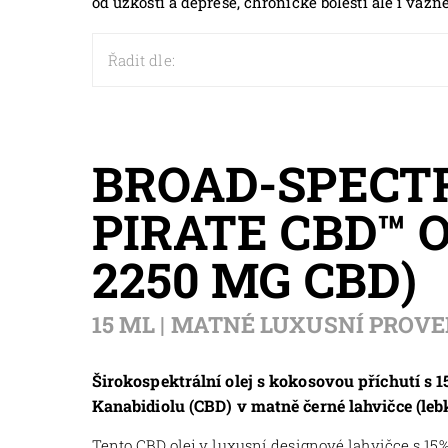
od úzkosti a deprese, chronické bolesti ale i váž
Řadit dle:
BROAD-SPECT
PIRATE CBD™ O
2250 MG CBD)
15 ML | MATNÉ LUXUSNÍ PROVE
Širokospektrální olej s kokosovou příchutí s
Kanabidiolu (CBD) v matně černé lahvičce (lebk
Tento CBD olej v luxusní designové lahvičce s 15