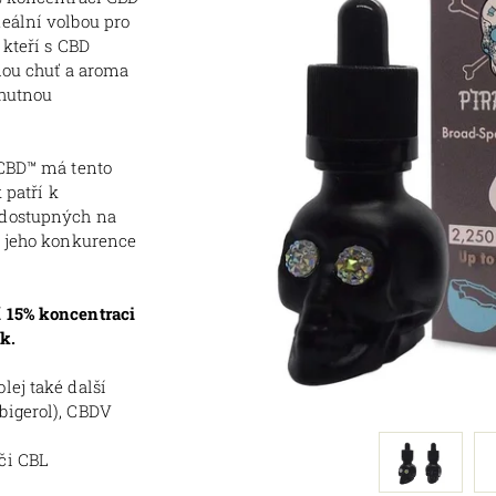
eální volbou pro
 kteří s CBD
enou chuť a aroma
chutnou
 CBD
™
má tento
 patří k
 dostupných na
e jeho konkurence
í 15% koncentraci
k.
lej také další
bigerol), CBDV
 či
CBL