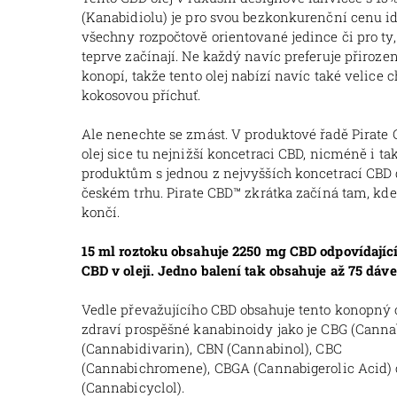
(Kanabidiolu) je pro svou bezkonkurenční cenu id
všechny rozpočtově orientované jedince či pro ty,
teprve začínají. Ne každý navíc preferuje přiroz
konopí, takže tento olej nabízí navíc také velice 
kokosovou příchuť.
Ale nenechte se zmást. V produktové řadě Pirate
olej sice tu nejnižší koncetraci CBD, nicméně i tak
produktům s jednou z nejvyšších koncetrací CBD
českém trhu.
Pirate CBD
™ zkrátka začíná tam, kd
končí.
15 ml roztoku obsahuje 2250 mg CBD odpovídajíc
CBD v oleji. Jedno balení tak obsahuje až 75 dáve
Vedle převažujícího CBD obsahuje tento konopný o
zdraví prospěšné kanabinoidy jako je CBG (Canna
(
Cannabidivarin),
CBN (Cannabinol),
CBC
(Cannabichromene),
CBGA (Cannabigerolic Acid)
(Cannabicyclol).