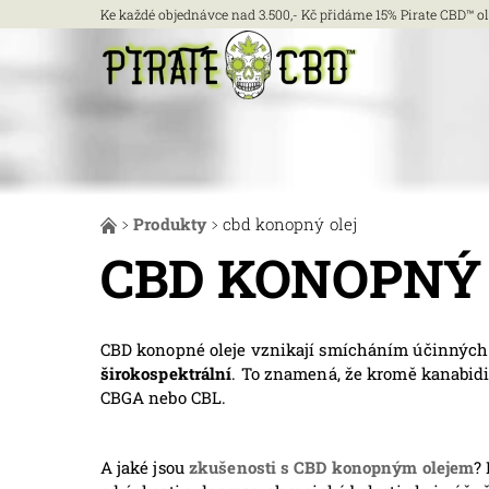
Ke každé objednávce nad 3.500,- Kč přidáme 15% Pirate CBD™ ole
Produkty
cbd konopný olej
CBD KONOPNÝ
CBD konopné oleje vznikají smícháním účinných 
širokospektrální
. To znamená, že kromě kanabidio
CBGA nebo CBL.
A jaké jsou
zkušenosti s CBD konopným olejem
?