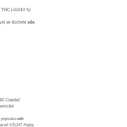
C (<0,043 %).
ysl se dočtete
zde
.
192 Coastal
merické
e popsáno
zde
.
ratoři VŠCHT Praha,