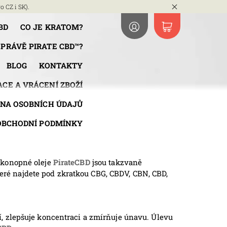
o CZ i SK).
BD
CO JE KRATOM?
 PRÁVĚ PIRATE CBD™?
BLOG
KONTAKTY
CE A VRÁCENÍ ZBOŽÍ
NA OSOBNÍCH ÚDAJŮ
OBCHODNÍ PODMÍNKY
 konopné oleje
PirateCBD
jsou takzvaně
teré najdete pod zkratkou CBG, CBDV, CBN, CBD,
 zlepšuje koncentraci a zmírňuje únavu. Úlevu