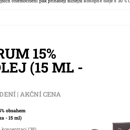
nějších onemocnění pak přinášejí silnější
konopné oleje s 30 %
RUM 15%
LEJ (15 ML -
DENÍ | AKČNÍ CENA
 15% obsahem
a - 15 ml)
% koncentrací CBD