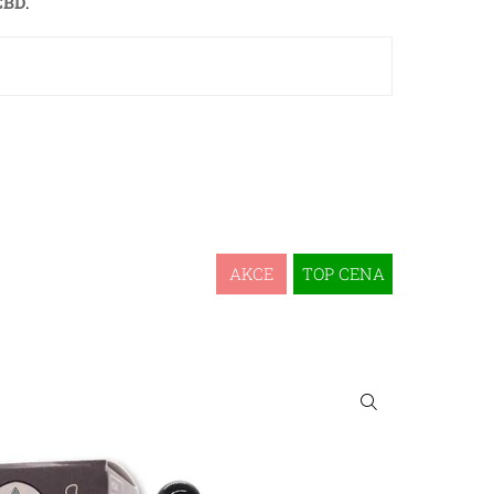
 CBD
.
AKCE
TOP CENA