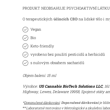
PRODUKT NEOBSAHUJE PSYCHOAKTIVNÍ LÁTKU TH
O terapeutických
účincích CBD
na lidské tělo i m
Vegan
Bio
Keto-friendly
vyrobeno bez použití pesticidů a herbicidů
s nulovým obsahem sacharidů
Objem balení: 15 ml
Výrobce
:
US Cannabis BioTech Solutions LLC
, 16
Highway, Lewes, Delaware 19958, Spojené státy a
*
Doporučené dávkování
:
Doporučené dávkování
je blíž
**
Laboratorně testováno v
Metrologické a zkušební labo