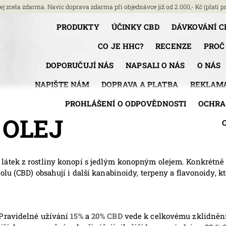
j zcela zdarma. Navíc doprava zdarma při objednávce již od 2.000,- Kč (platí pr
PRODUKTY
ÚČINKY CBD
DÁVKOVÁNÍ C
CO JE HHC?
RECENZE
PROČ
DOPORUČUJÍ NÁS
NAPSALI O NÁS
O NÁS
NAPIŠTE NÁM
DOPRAVA A PLATBA
REKLAMA
PROHLÁŠENÍ O ODPOVĚDNOSTI
OCHRA
 OLEJ
látek z rostliny konopí s jedlým konopným olejem. Konkrétně
lu (CBD) obsahují i další kanabinoidy, terpeny a flavonoidy, k
 Pravidelné užívání
15%
a
20% CBD
vede k celkovému zklidnění,