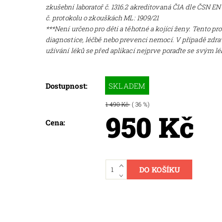
zkušební laboratoř č. 1316.2 akreditovaná ČIA dle ČSN EN
č. p
rotokolu o zkouškách ML: 1909/21
***Není určeno pro děti a těhotné a kojící ženy. Tento pr
diagnostice, léčbě nebo prevenci nemocí. V případě zdrav
užívání léků se před aplikací nejprve poraďte se svým l
SKLADEM
Dostupnost:
1 490 Kč
( 36 %)
950 Kč
Cena: