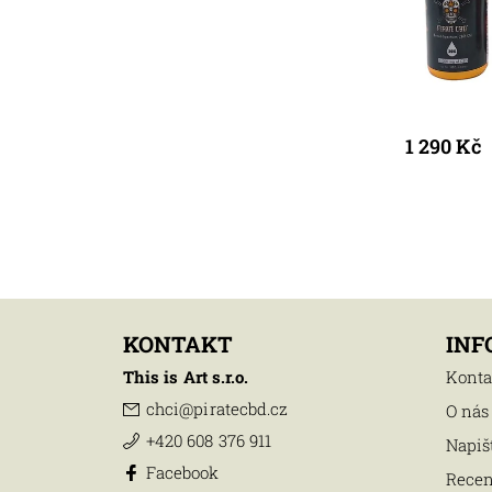
1 290 Kč
KONTAKT
INF
This is Art s.r.o.
Konta
chci
@
piratecbd.cz
O nás
+420 608 376 911
Napiš
Facebook
Rece