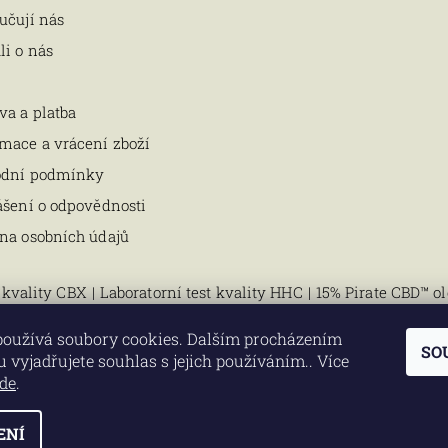
učují nás
li o nás
va a platba
mace a vrácení zboží
odní podmínky
ášení o odpovědnosti
na osobních údajů
t kvality CBX
|
Laboratorní test kvality HHC
|
15% Pirate CBD™ ol
používá soubory cookies. Dalším procházením
SO
 vyjadřujete souhlas s jejich používáním.. Více
de
.
ní kvalitě z USA od Pirate CBD™, všechna
ENÍ