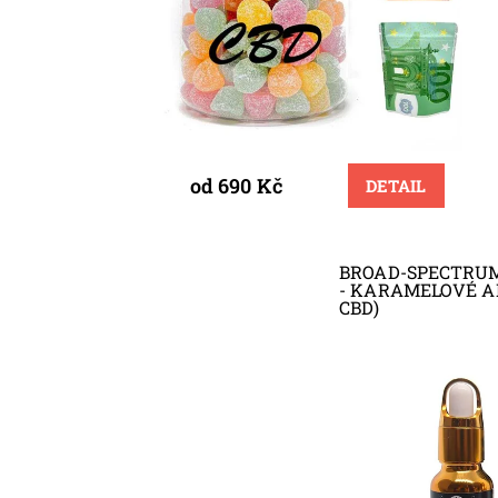
od 690 Kč
DETAIL
BROAD-SPECTRUM 
- KARAMELOVÉ AR
CBD)