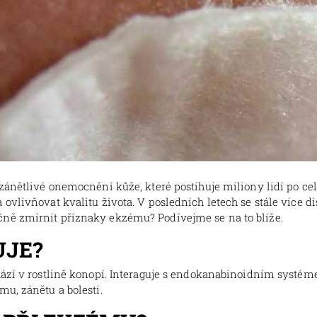
zánětlivé onemocnění kůže, které postihuje miliony lidí po cel
ovlivňovat kvalitu života. V posledních letech se stále více d
ně zmírnit příznaky ekzému? Podívejme se na to blíže.
UJE?
ází v rostlině konopí. Interaguje s endokanabinoidním systémem
u, zánětu a bolesti.