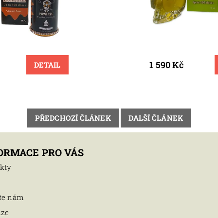
1 590 Kč
DETAIL
PŘEDCHOZÍ ČLÁNEK
DALŠÍ ČLÁNEK
ORMACE PRO VÁS
kty
te nám
nze