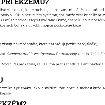
 PŘI EKZÉMU?
livé vlastnosti, které mohou pomoci zmírnit zánět a zarudnut
ptory v kůži a nervovém systému, což může vést ke snížení s
BD může pomoci zlepšit hydrataci kůže, což je klíčové pro léč
kožních buněk a urychlit hojení poškozené kůže.
xistují některé studie, které naznačují pozitivní výsledky:
ical, Cosmetic and Investigational Dermatology
zjistila, že lok
e
Molecules
prokázala, že CBD má protizánětlivé a antibakteriál
Ů
mírnit příznaky, jako je svědění, zarudnutí a suchost kůže. Ně
kapsle.
 EKZÉM?