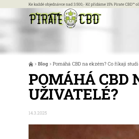
Ke každé objednávce nad 3.500,- Kč přidáme 15% Pirate CBD™ ole
Blog
Pomáhá CBD na ekzém? Co říkají studie
POMÁHÁ CBD N
UŽIVATELÉ?
14.3.2025