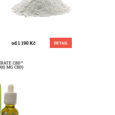
od 1 190 Kč
DETAIL
IRATE CBD™
500 MG CBD)