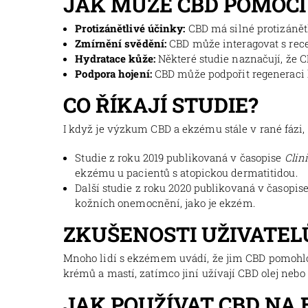
JAK MŮŽE CBD POMOCI
Protizánětlivé účinky:
CBD má silné protizánět
Zmírnění svědění:
CBD může interagovat s rece
Hydratace kůže:
Některé studie naznačují, že C
Podpora hojení:
CBD může podpořit regeneraci 
CO ŘÍKAJÍ STUDIE?
I když je výzkum CBD a ekzému stále v rané fázi, e
Studie z roku 2019 publikovaná v časopise
Clin
ekzému u pacientů s atopickou dermatitidou.
Další studie z roku 2020 publikovaná v časopis
kožních onemocnění, jako je ekzém.
ZKUŠENOSTI UŽIVATEL
Mnoho lidí s ekzémem uvádí, že jim CBD pomohlo z
krémů a mastí, zatímco jiní užívají CBD olej nebo 
JAK POUŽÍVAT CBD NA