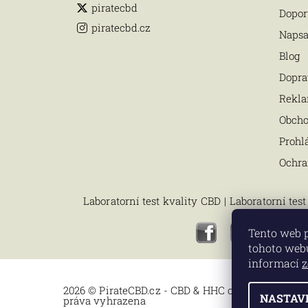
piratecbd
Dopor
piratecbd.cz
Napsa
Blog
Dopra
Rekla
Obch
Prohl
Ochra
Laboratorní test kvality CBD
|
Laboratorní tes
Tento web 
tohoto webu
informací
z
2026 © PirateCBD.cz - CBD & HHC oleje v laborator
NASTAV
práva vyhrazena