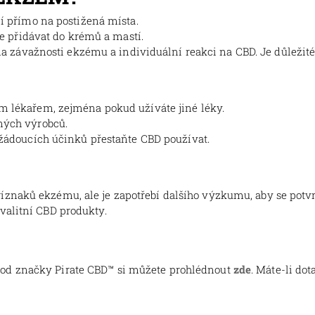
í přímo na postižená místa.
e přidávat do krémů a mastí.
na závažnosti ekzému a individuální reakci na CBD. Je důležité
m lékařem, zejména pokud užíváte jiné léky.
ných výrobců.
ežádoucích účinků přestaňte CBD používat.
znaků ekzému, ale je zapotřebí dalšího výzkumu, aby se potvr
valitní CBD produkty.
od značky Pirate CBD™ si můžete prohlédnout
zde
. Máte-li do