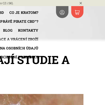
o CZ i SK).
BD
CO JE KRATOM?
 PRÁVĚ PIRATE CBD™?
BLOG
KONTAKTY
CE A VRÁCENÍ ZBOŽÍ
NA OSOBNÍCH ÚDAJŮ
JÍ STUDIE A
OBCHODNÍ PODMÍNKY