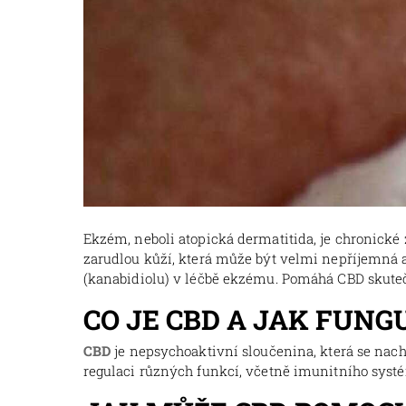
Ekzém, neboli atopická dermatitida, je chronické 
zarudlou kůží, která může být velmi nepříjemná a 
(kanabidiolu) v léčbě ekzému. Pomáhá CBD skuteč
CO JE CBD A JAK FUNG
CBD
je nepsychoaktivní sloučenina, která se nach
regulaci různých funkcí, včetně imunitního systém