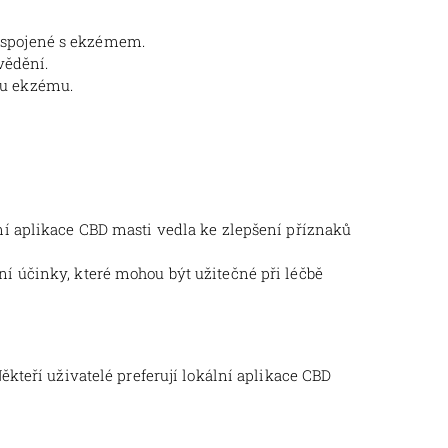
í spojené s ekzémem.
vědění.
bu ekzému.
ální aplikace CBD masti vedla ke zlepšení příznaků
ní účinky, které mohou být užitečné při léčbě
kteří uživatelé preferují lokální aplikace CBD