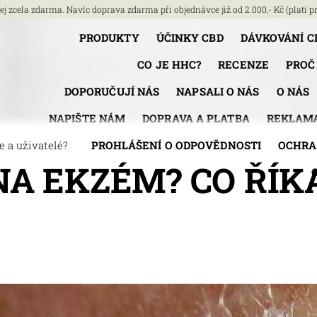
j zcela zdarma. Navíc doprava zdarma při objednávce již od 2.000,- Kč (platí pr
PRODUKTY
ÚČINKY CBD
DÁVKOVÁNÍ C
CO JE HHC?
RECENZE
PROČ
DOPORUČUJÍ NÁS
NAPSALI O NÁS
O NÁS
NAPIŠTE NÁM
DOPRAVA A PLATBA
REKLAMA
 a uživatelé?
PROHLÁŠENÍ O ODPOVĚDNOSTI
OCHRA
A EKZÉM? CO ŘÍKA